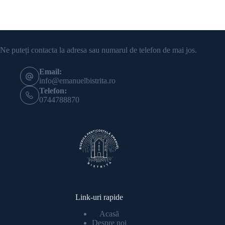
Informații de contact
Ne puteți contacta la adresa sau numarul de telefon de mai jos.
Email:
info@emanuelbistrita.ro
Telefon:
0744788870
Link-uri rapide
Acasă
Despre noi