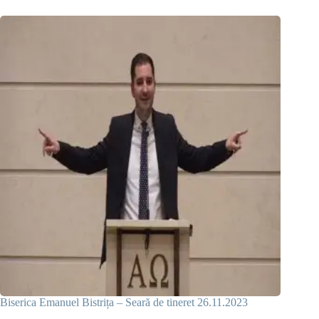
Biserica Emanuel Bistrița – Seară de tineret 26.11.2023