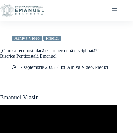
Sari
la
conținut
Arhiva Video
Predici
„Cum sa recunoști dacă ești o persoană disciplinată?” –
Biserica Penticostală Emanuel
17 septembrie 2023
Arhiva Video
,
Predici
Emanuel Vlasin