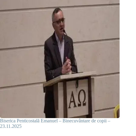
Biserica Penticostală Emanuel – Binecuvântare de copii –
23.11.2025