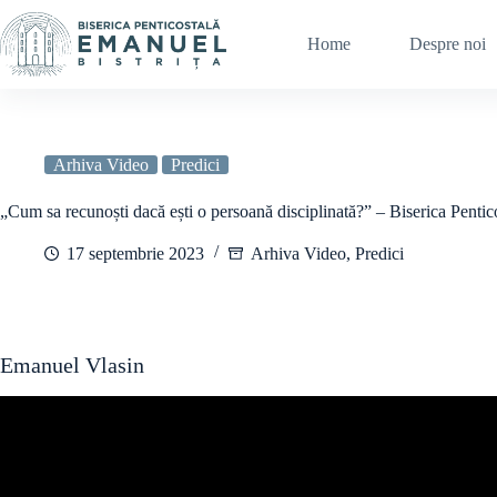
Sari
la
Home
Despre noi
conținut
Arhiva Video
Predici
„Cum sa recunoști dacă ești o persoană disciplinată?” – Biserica Penti
17 septembrie 2023
Arhiva Video
,
Predici
Emanuel Vlasin