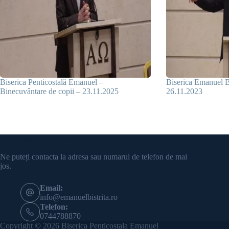
Biserica Penticostală Emanuel –
Biserica Emanuel Bi
Binecuvântare de copii – 23.11.2025
26.11.2023
Informații de contact
Ne puteți contacta la adresa sau numarul de telefon de mai
jos.
Email:
info@emanuelbistrita.ro
Telefon:
0744788870
Copyright © 2026 Biserica Penticostala Emanuel