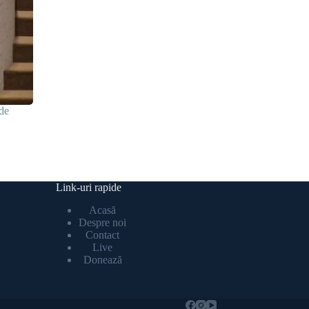
de
Link-uri rapide
Acasă
Despre noi
Contact
Live
Donează