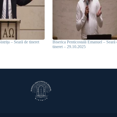
strița – Seară de tineret
Biserica Penticostală Emanuel – Seară 
tineret – 29.10.2025