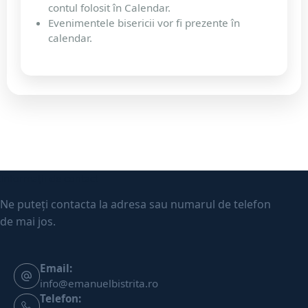
contul folosit în Calendar.
Evenimentele bisericii vor fi prezente în
calendar.
Informații de contact
Ne puteți contacta la adresa sau numarul de telefon
de mai jos.
Email:
info@emanuelbistrita.ro
Telefon: