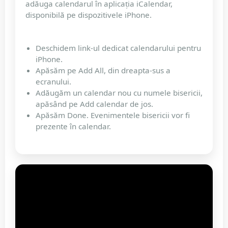
adăuga calendarul în aplicația iCalendar,
disponibilă pe dispozitivele iPhone.
Deschidem link-ul dedicat calendarului pentru
iPhone.
Apăsăm pe Add All, din dreapta-sus a
ecranului.
Adăugăm un calendar nou cu numele bisericii,
apăsând pe Add calendar de jos.
Apăsăm Done. Evenimentele bisericii vor fi
prezente în calendar.