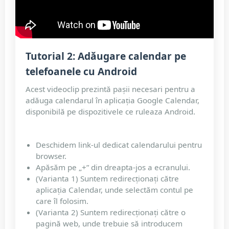
Tutorial 2: Adăugare calendar pe
telefoanele cu Android
Acest videoclip prezintă pașii necesari pentru a
adăuga calendarul în aplicația Google Calendar,
disponibilă pe dispozitivele ce ruleaza Android.
Deschidem link-ul dedicat calendarului pentru
browser.
Apăsăm pe „+” din dreapta-jos a ecranului.
(Varianta 1) Suntem redirecționați către
aplicația Calendar, unde selectăm contul pe
care îl folosim.
(Varianta 2) Suntem redirecționați către o
pagină web, unde trebuie să introducem