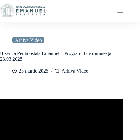
Sari
la
conținut
Arhiva Video
Biserica Penticostală Emanuel – Programul de dimineață –
23.03.2025
23 martie 2025
Arhiva Video