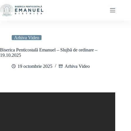
Sari
la
conținut
Arhiva Video
Biserica Penticostală Emanuel – Slujbă de ordinare –
19.10.2025
19 octombrie 2025
Arhiva Video