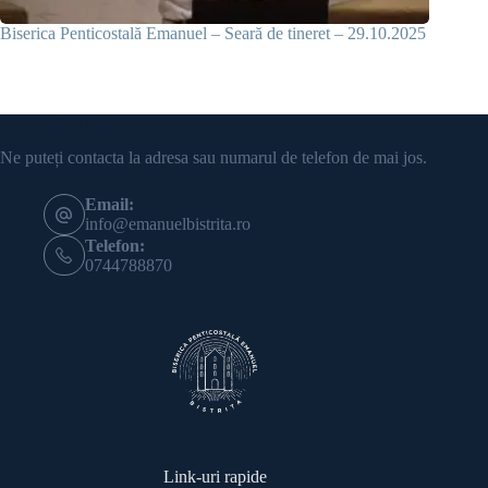
Biserica Penticostală Emanuel – Seară de tineret – 29.10.2025
Informații de contact
Ne puteți contacta la adresa sau numarul de telefon de mai jos.
Email:
info@emanuelbistrita.ro
Telefon:
0744788870
Link-uri rapide