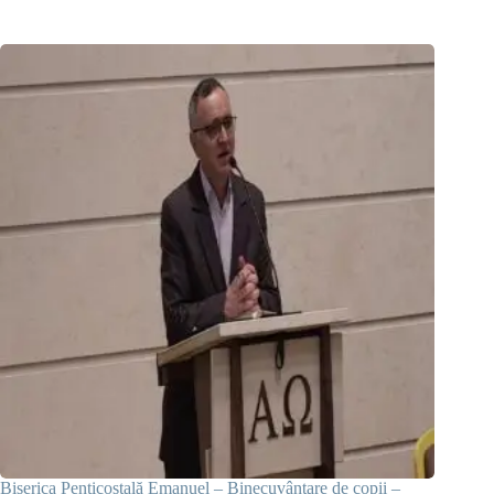
Biserica Penticostală Emanuel – Binecuvântare de copii –