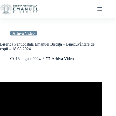
Sari
la
conținut
Arhiva Video
Biserica Penticostală Emanuel Bistrița – Binecuvântare de
copii – 18.08.2024
18 august 2024
Arhiva Video